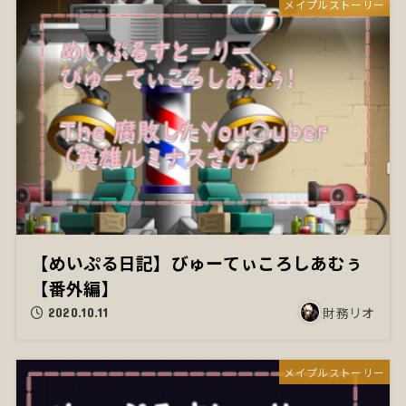
メイプルストーリー
【めいぷる日記】びゅーてぃころしあむぅ
【番外編】
財務リオ
2020.10.11
メイプルストーリー