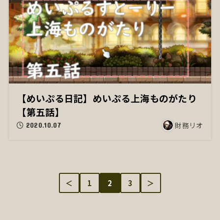
【めいぷる日記】めいぷる上海ものがたり
【第五話】
財務リオ
2020.10.07
＜
1
2
3
＞