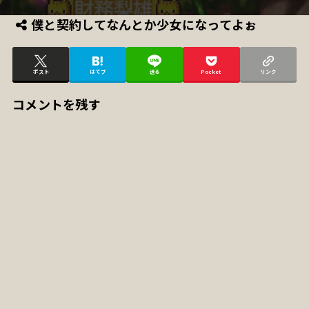
僕と契約してなんとか少女になってよぉ
ポスト
はてブ
送る
Pocket
リンク
コメントを残す