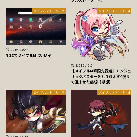
プルストーリーM】
メイプルストーリーM
メイプルストーリーM
2021.02.14
NOXでメイプルMはいいぞ
2020.10.01
【メイプルM韓国先行鯖】エンジェ
リックバスターをとりあえず4次ま
で進ませた感想【感想】
メイプルストーリーM
メイプルストーリーM