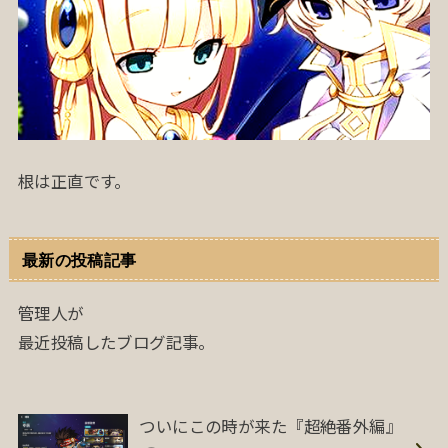
根は正直です。
最新の投稿記事
管理人が
最近投稿したブログ記事。
ついにこの時が来た『超絶番外編』