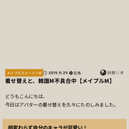
財務リオ
2019.11.29
広告
メイプルストーリーM
着せ替えと、韓国M不具合中【メイプルM】
どうもこんにちは、
今日はアバターの着せ替えを久々にたのしみました。
相変わらず自分のキャラが可愛い！