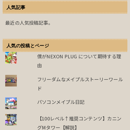
人気記事
最近の人気投稿記事。
人気の投稿とページ
僕がNEXON PLUG について期待する理
由
フリーダムなメイプルストーリーワール
ド
パソコンメイプル日記
【100レベル↑推奨コンテンツ】カニン
グMタワー【解説】