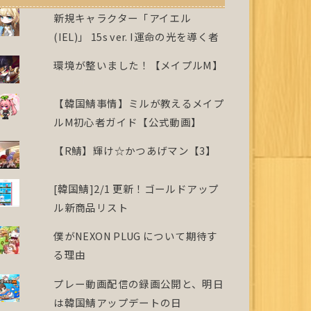
新規キャラクター「アイエル
(IEL)」 15s ver. I運命の光を導く者
環境が整いました！【メイプルM】
【韓国鯖事情】ミルが教えるメイプ
ルM初心者ガイド【公式動画】
【R鯖】輝け☆かつあげマン【3】
[韓国鯖]2/1 更新！ゴールドアップ
ル新商品リスト
僕がNEXON PLUG について期待す
る理由
プレー動画配信の録画公開と、明日
は韓国鯖アップデートの日