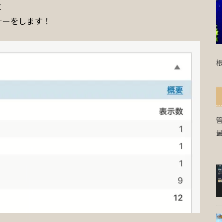
に
ナーをします！