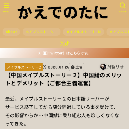
MENU
SEARCH
About
メイプルストーリー
メイプルストーリーM
メイプルス
X（旧Twitter）はこちらです。
財務リオ
2020.07.26
広告
メイプルストーリー2
【中国メイプルストーリー２】中国鯖のメリッ
トとデメリット【ご都合主義運営】
最近、メイプルストーリー２の日本語サーバーが
サービス終了してから随分経過している事を受けて、
その影響からか…中国鯖に乗り組む人も珍しくなくな
ってきた。