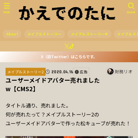
MENU
SEARCH
About
メイプルストーリー
メイプルストーリーM
メイプルス
X（旧Twitter）はこちらです。
財務リオ
2020.04.16
広告
メイプルストーリー2
ユーザーメイドアバター売れました
w【CMS2】
タイトル通り、売れました。
何が売れたって？メイプルストーリー2の
ユーザーメイドアバターで作った松キューブが売れた！