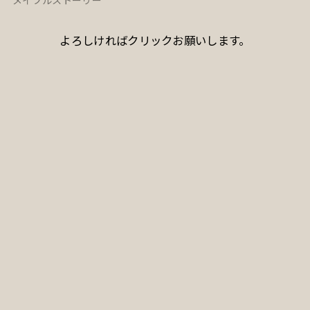
メイプルストーリー
よろしければクリックお願いします。