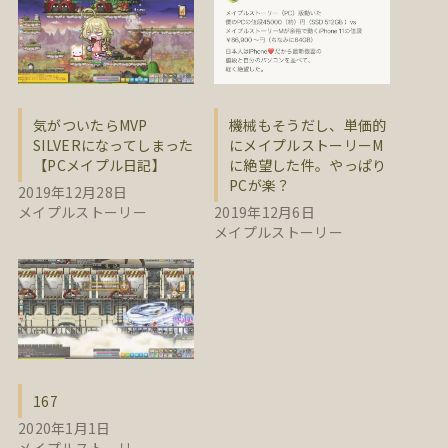
気がついたらMVP
機械もそうだし、単価的
SILVERになってしまった
にメイプルストーリーM
【PCメイプル日記】
に絶望した件。やっぱり
PCが楽？
2019年12月28日
メイプルストーリー
2019年12月6日
メイプルストーリー
167
2020年1月1日