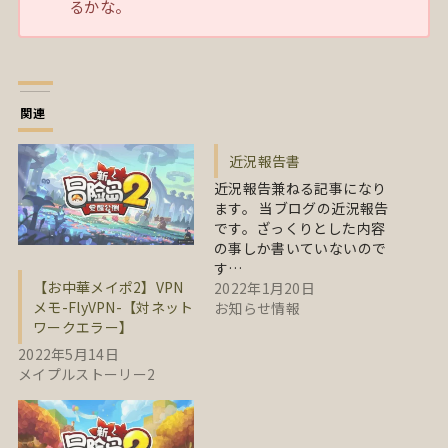
るかな。
関連
近況報告書
近況報告兼ねる記事になり
ます。 当ブログの近況報告
です。ざっくりとした内容
の事しか書いていないので
す…
【お中華メイポ2】VPN
2022年1月20日
メモ-FlyVPN-【対ネット
お知らせ情報
ワークエラー】
2022年5月14日
メイプルストーリー2