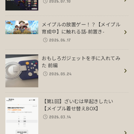
2026.07.10
メイプルの放置ゲー！？【メイプル
育成中】に触れる話-前置き-
2026.06.17
おもしろガジェットを手に入れてみ
た 前編
2026.05.24
【第1回】ざいむは早起きしたい
【メイプル着せ替えBOX】
2026.03.14