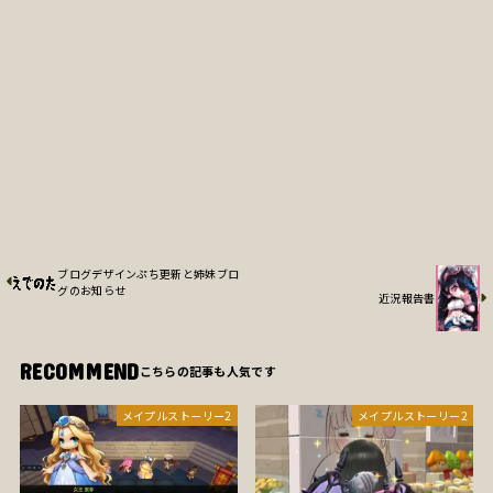
ブログデザインぷち更新と姉妹ブロ
グのお知らせ
近況報告書
RECOMMEND
メイプルストーリー2
メイプルストーリー2