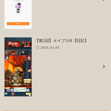
【第2回】メイプルR【日記】
2026.03.09