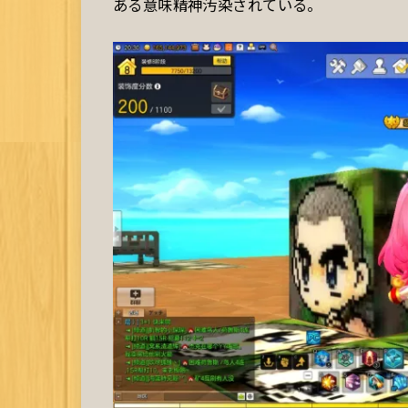
ある意味精神汚染されている。