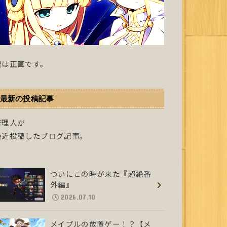
根は正直です。
最新の投稿記事
管理人が
最近投稿したブログ記事。
ついにこの時が来た『超絶番
外編』
2026.07.10
メイプルの放置ゲー！？【メ