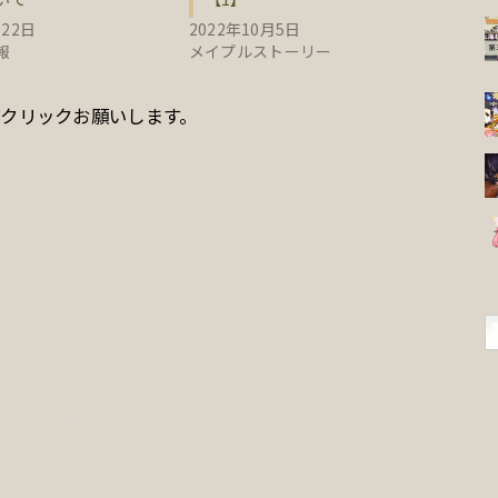
月22日
2022年10月5日
報
メイプルストーリー
クリックお願いします。