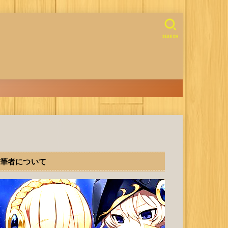
SEARCH
筆者について