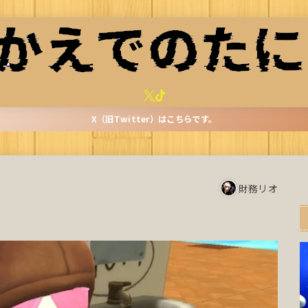
X（旧Twitter）はこちらです。
財務リオ