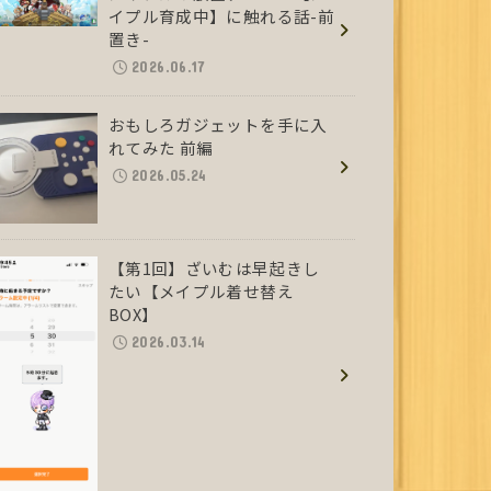
イプル育成中】に触れる話-前
置き-
2026.06.17
おもしろガジェットを手に入
れてみた 前編
2026.05.24
【第1回】ざいむは早起きし
たい【メイプル着せ替え
BOX】
2026.03.14