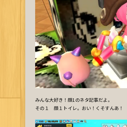
みんな大好き！顔1のネタ記事だよ。
その１ 顔１トイレ。おい！くそすんあ！