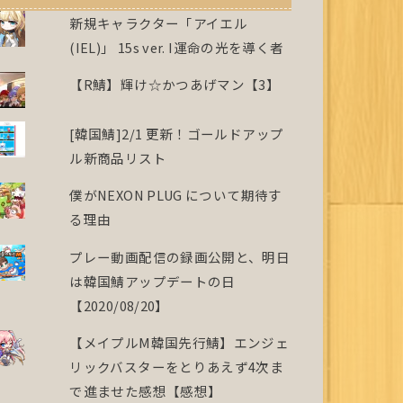
新規キャラクター「アイエル
(IEL)」 15s ver. I運命の光を導く者
【R鯖】輝け☆かつあげマン【3】
[韓国鯖]2/1 更新！ゴールドアップ
ル新商品リスト
僕がNEXON PLUG について期待す
る理由
プレー動画配信の録画公開と、明日
は韓国鯖アップデートの日
【2020/08/20】
【メイプルM韓国先行鯖】エンジェ
リックバスターをとりあえず4次ま
で進ませた感想【感想】