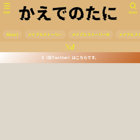
MENU
SEARCH
About
メイプルストーリー
メイプルストーリーM
メイプルス
X（旧Twitter）はこちらです。