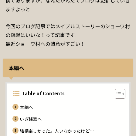
僕でありますが、なんだかんだでブログは更新していき
ますよっと
今回のブログ記事ではメイプルストーリーのショーワ村
の銭湯はいいな！って記事です。
最近ショーワ村への熱意がすごい！
本編へ
Table of Contents
本編へ
いざ銭湯へ
結構楽しかった。人いなかったけど…