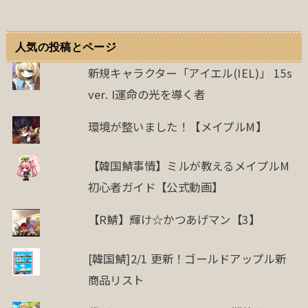
人気の投稿とページ
新規キャラクター「アイエル(IEL)」 15s
ver. I運命の光を導く者
環境が整いました！【メイプルM】
【韓国鯖事情】ミルが教えるメイプルM
初心者ガイド【公式動画】
【R鯖】輝け☆かつあげマン【3】
[韓国鯖]2/1 更新！ゴールドアップル新
商品リスト