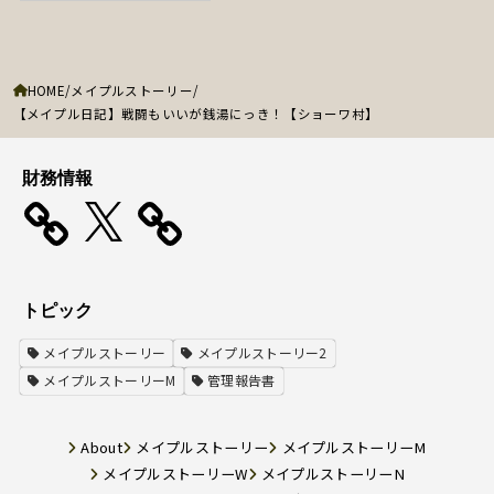
HOME
メイプルストーリー
【メイプル日記】戦闘もいいが銭湯にっき！【ショーワ村】
財務情報
X
トピック
メイプルストーリー
メイプルストーリー2
メイプルストーリーM
管理報告書
About
メイプルストーリー
メイプルストーリーM
メイプルストーリーW
メイプルストーリーN