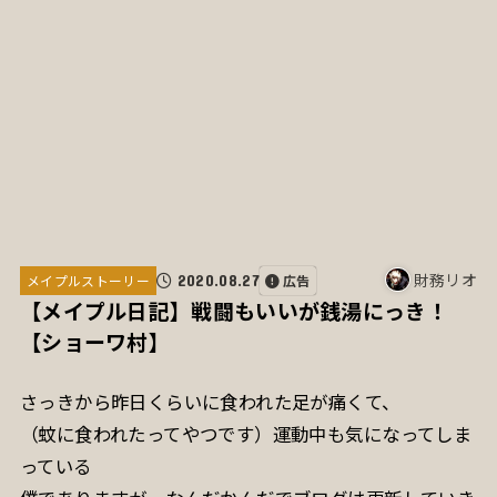
財務リオ
2020.08.27
広告
メイプルストーリー
【メイプル日記】戦闘もいいが銭湯にっき！
【ショーワ村】
さっきから昨日くらいに食われた足が痛くて、
（蚊に食われたってやつです）運動中も気になってしま
っている