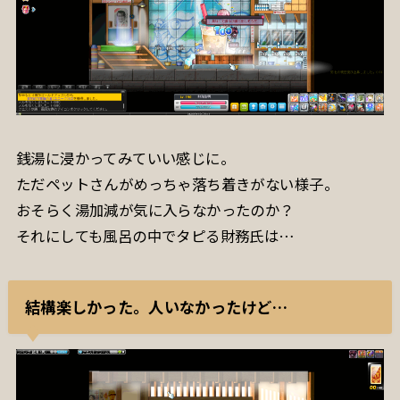
銭湯に浸かってみていい感じに。
ただペットさんがめっちゃ落ち着きがない様子。
おそらく湯加減が気に入らなかったのか？
それにしても風呂の中でタピる財務氏は…
結構楽しかった。人いなかったけど…