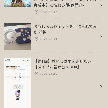
育成中】に触れる話-前置き-
2026.06.17
おもしろガジェットを手に入れてみ
た 前編
2026.05.24
【第1回】ざいむは早起きしたい
【メイプル着せ替えBOX】
2026.03.14