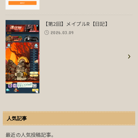
【第2回】メイプルR【日記】
2026.03.09
人気記事
最近の人気投稿記事。