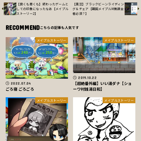
【良くも悪くも】終わったゲームと
【黒豆】ブラックビーンライディン
しての印象になったなあ【メイプル
グ＆チェア【韓国メイプルM無課金
ストーリー2】
者必須？】
RECOMMEND
メイプルストーリー
メイプルストーリー
2019.10.22
【超絶番外編】いい湯ダナ【ショ
2022.07.04
ーワ村銭湯日和】
ごろ寝 ごろごろ
メイプルストーリー
メイプルストーリー