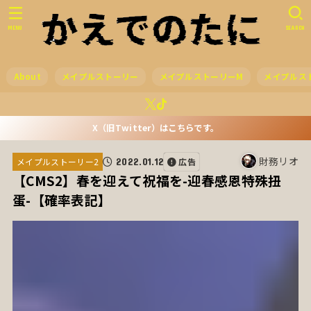
MENU
SEARCH
About
メイプルストーリー
メイプルストーリーM
メイプルス
X（旧Twitter）はこちらです。
財務リオ
2022.01.12
広告
メイプルストーリー2
【CMS2】春を迎えて祝福を-迎春感恩特殊扭
蛋-【確率表記】