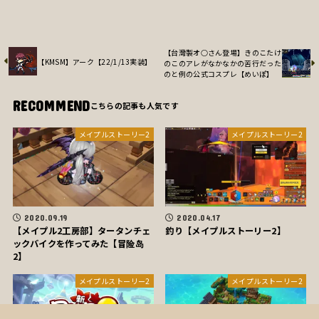
【台灣製オ○さん登場】きのこたけ
【KMSM】アーク【22/1/13実装】
のこのアレがなかなかの苦行だった
のと例の公式コスプレ【めいぽ】
RECOMMEND
メイプルストーリー2
メイプルストーリー2
2020.09.19
2020.04.17
【メイプル2工房部】タータンチェ
釣り【メイプルストーリー2】
ックバイクを作ってみた【冒险岛
2】
メイプルストーリー2
メイプルストーリー2